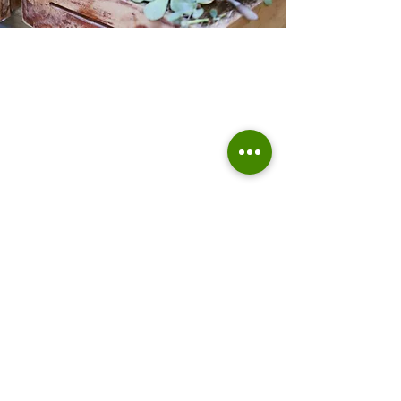
ZEN'ATURE
Rue du moulin 35
+32493746690
4280 Hannut
Belgium
TVA :
BE0700.795.207