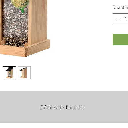
Quantit
Détails de l'article
oire à une hauteur de 30 cm pour une longueur et une largueur 
es graines pendant plusieurs semaines sans risque de pourriture