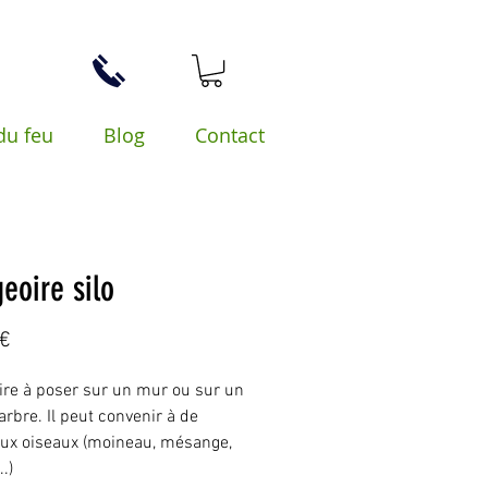
du feu
Blog
Contact
eoire silo
Prix
 €
re à poser sur un mur ou sur un
arbre. Il peut convenir à de
x oiseaux (moineau, mésange,
..)